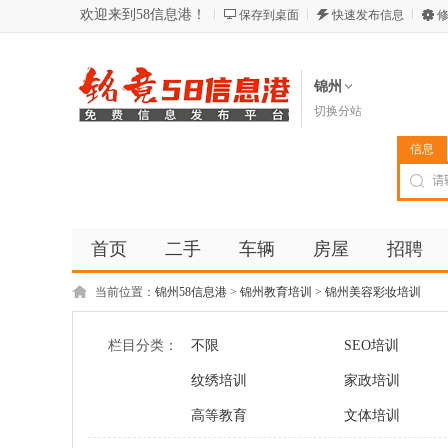
欢迎来到58信息港！
保存到桌面
快速发布信息
修
锦州
切换分站
信息
首页
二手
车辆
房屋
招聘
当前位置：
锦州58信息港
>
锦州教育培训
>
锦州美容彩妆培训
栏目分类：
不限
SEO培训
纹绣培训
家政培训
高等教育
文体培训