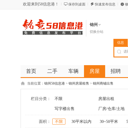
欢迎来到58信息港！
保存到桌面
快速发布信息
修
锦州
切换分站
信息
首页
二手
车辆
房屋
招聘
当前位置：
锦州58信息港
>
锦州房屋租售
>
锦州商铺出售
栏目分类：
不限
房屋出租
写字楼出售
厂房/仓库/土地
面积：
不限
30平米以内
30~50平米