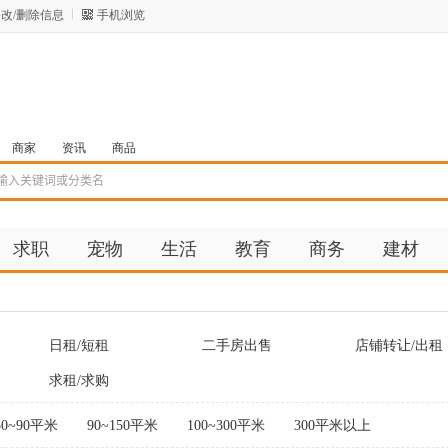
改/删除信息
手机浏览
商家
资讯
商品
求职
宠物
生活
教育
商务
建材
日租/短租
二手房出售
店铺转让/出租
求租/求购
50~90平米
90~150平米
100~300平米
300平米以上