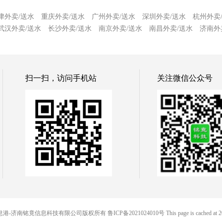
津外卖/送水
重庆外卖/送水
广州外卖/送水
深圳外卖/送水
杭州外卖
武汉外卖/送水
长沙外卖/送水
南京外卖/送水
南昌外卖/送水
济南外
扫一扫，访问手机站
关注微信公众号
© 58信息港-济南铭竟信息科技有限公司版权所有
鲁ICP备2021024010号
This page is cached at 