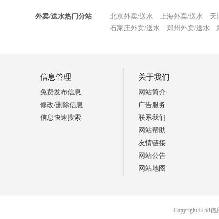
外卖/送水热门分站
北京外卖/送水
上海外卖/送水
天
石家庄外卖/送水
郑州外卖/送水
信息管理
关于我们
免费发布信息
网站简介
修改/删除信息
广告服务
信息快速搜索
联系我们
网站帮助
友情链接
网站公告
网站地图
Copyright 