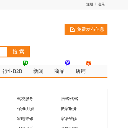
注册
登录
免费发布信息
行业B2B
新闻
商品
店铺
驾校服务
陪驾/代驾
保姆/月嫂
搬家服务
家电维修
家居维修